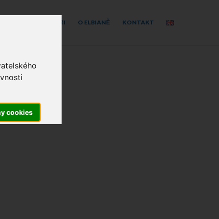
 SÍTÍCH
PARTNEŘI
O ELBIANĚ
KONTAKT
vatelského
vnosti
ny cookies