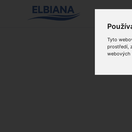
Použív
Tyto webov
prostředí,
webových s