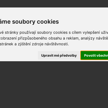
HOME
MÍSTA ZÁŽITKŮ
MAPA ZÁŽITKŮ
ZÁŽITKY NA
áme soubory cookies
é stránky používají soubory cookies s cílem vylepšení uži
 zobrazení přizpůsobeného obsahu a reklam, analýzy návště
tránek a zjištění zdroje návštěvnosti.
Zážitkové akce
Upravit mé předvolby
Povolit všech