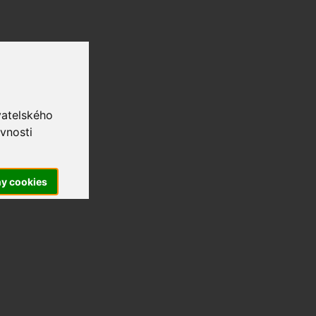
vatelského
vnosti
ny cookies