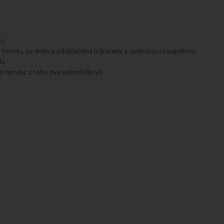
lu
o hotelu, se dvěma oddělenými ložnicemi a společnou koupelnou
lu
 hotelu, z toho dva jednolůžkové