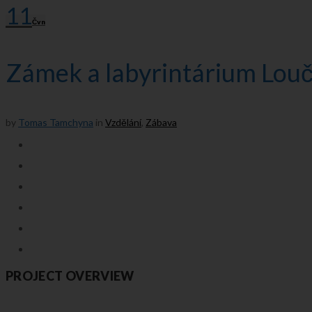
11
Čvn
Facebook
Twitter
Google+
LinkedIn
Pinterest
Zámek a labyrintárium Lou
by
Tomas Tamchyna
in
Vzdělání
,
Zábava
PROJECT OVERVIEW