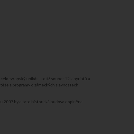
eloevropský unikát - totiž soubor 12 labyrintů a
soutěže a programy o zámeckých slavnostech
ku 2007 byla tato historická budova doplněna
.