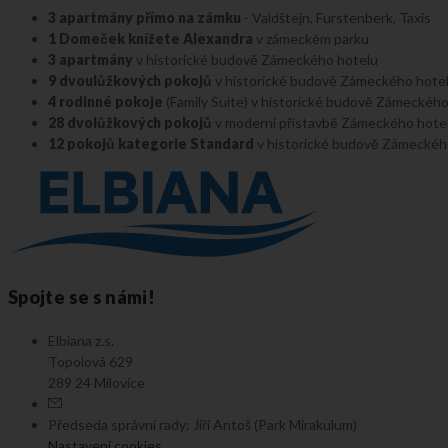
3 apartmány přímo na zámku
- Valdštejn, Furstenberk, Taxis
1 Domeček knížete Alexandra
v zámeckém parku
3 apartmány
v historické budově Zámeckého hotelu
9 dvoulůžkových pokojů
v historické budově Zámeckého hote
4 rodinné pokoje
(Family Suite) v historické budově Zámeckéh
28 dvolůžkových pokojů
v moderní přístavbě Zámeckého hote
12 pokojů kategorie Standard
v historické budově Zámeckého
Spojte se s námi!
Elbiana z.s.
Topolová 629
289 24 Milovice
Předseda správní rady: Jiří Antoš (Park Mirakulum)
Nastavení cookies