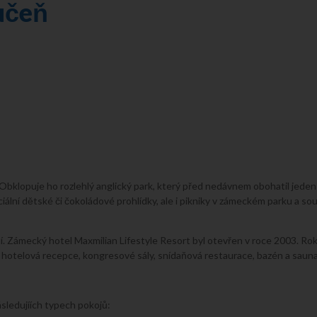
učeň
bklopuje ho rozlehlý anglický park, který před nedávnem obohatil jeden c
iální dětské či čokoládové prohlídky, ale i pikniky v zámeckém parku a 
í. Zámecký hotel Maxmilian Lifestyle Resort byl otevřen v roce 2003. Ro
í hotelová recepce, kongresové sály, snídaňová restaurace, bazén a sauna
sledujíích typech pokojů: