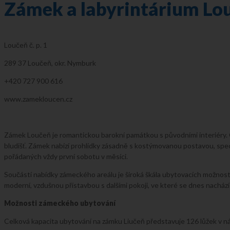
Zámek a labyrintárium Lo
Loučeň č. p. 1
289 37 Loučeň, okr. Nymburk
+420 727 900 616
www.zamekloucen.cz
Zámek Loučeň je romantickou barokní památkou s původními interiéry. O
bludišť. Zámek nabízí prohlídky zásadně s kostýmovanou postavou, spec
pořádaných vždy první sobotu v měsíci.
Součástí nabídky zámeckého areálu je široká škála ubytovacích možnost
moderní, vzdušnou přístavbou s dalšími pokoji, ve které se dnes nacház
Možnosti zámeckého ubytování
Celková kapacita ubytování na zámku Liučeň představuje 126 lůžek v ná