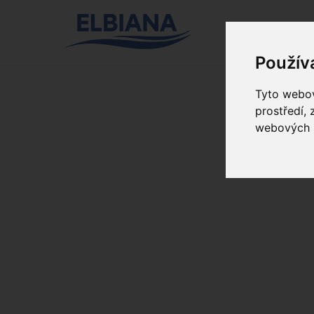
Použív
Tyto webov
prostředí,
webových s