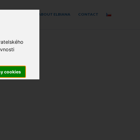
E​
PARTNERS
ABOUT ELBIANA
CONTACT
vatelského
vnosti
ny cookies