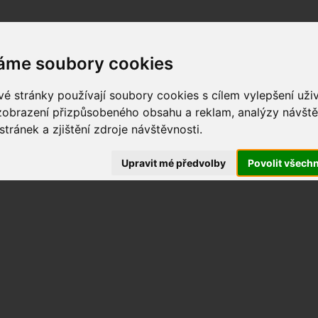
HOME
PLACES TO VISIT
MAP OF EXPERIENCE
EXPERIENC
áme soubory cookies
é stránky používají soubory cookies s cílem vylepšení uži
 zobrazení přizpůsobeného obsahu a reklam, analýzy návště
tránek a zjištění zdroje návštěvnosti.
Experience
Upravit mé předvolby
Povolit všech